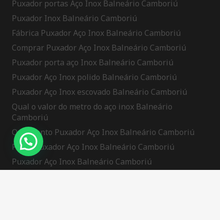
Puxador portas Aço Inox Balneário Camboriú
Puxador Inox Balneário Camboriú
Fábrica Puxador Aço Inox Balneário Camboriú
Comprar Puxador Aço Inox Balneário Camboriú
Puxador porta aço Inox Balneário Camboriú
Puxador Aço Inox polido Balneário Camboriú
Puxador Aço Inox escovado Balneário Camboriú
Qual o valor do metro do aço inox Balneário
Camboriú
Orçamento Puxador Aço Inox Balneário Camboriú
Preço Puxador Aço Inox Balneário Camboriú
Puxador Aço Inox Balneário Camboriú
Puxador Aço Inox Porta Pivotante Balneário
Camboriú
Tryst Hyperlink Usa Discover Independent Escorts
Buying Ozempic In Mexico: Access, Costs,