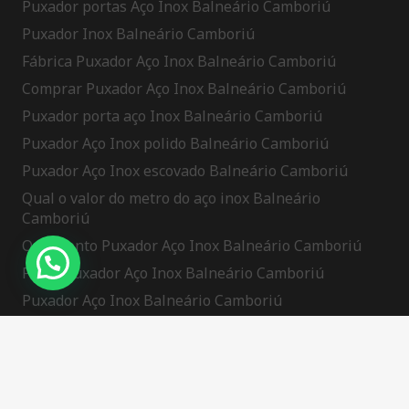
Puxador portas Aço Inox Balneário Camboriú
Puxador Inox Balneário Camboriú
Fábrica Puxador Aço Inox Balneário Camboriú
Comprar Puxador Aço Inox Balneário Camboriú
Puxador porta aço Inox Balneário Camboriú
Puxador Aço Inox polido Balneário Camboriú
Puxador Aço Inox escovado Balneário Camboriú
Qual o valor do metro do aço inox Balneário
Camboriú
Orçamento Puxador Aço Inox Balneário Camboriú
Preço Puxador Aço Inox Balneário Camboriú
Puxador Aço Inox Balneário Camboriú
Puxador Aço Inox Porta Pivotante Balneário
Camboriú
Tryst Hyperlink Usa Discover Independent Escorts
Buying Ozempic In Mexico: Access, Costs,