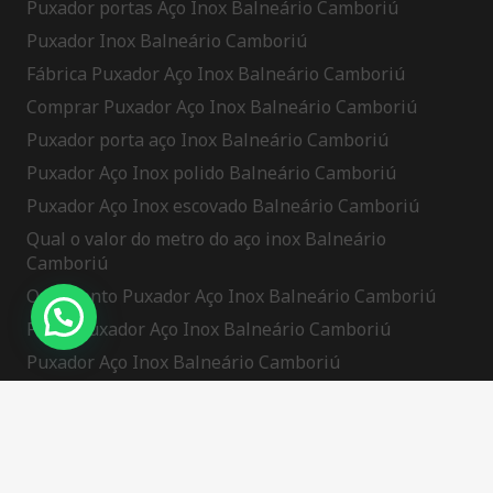
Puxador portas Aço Inox Balneário Camboriú
Puxador Inox Balneário Camboriú
Fábrica Puxador Aço Inox Balneário Camboriú
Comprar Puxador Aço Inox Balneário Camboriú
Puxador porta aço Inox Balneário Camboriú
Puxador Aço Inox polido Balneário Camboriú
Puxador Aço Inox escovado Balneário Camboriú
Qual o valor do metro do aço inox Balneário
Camboriú
Orçamento Puxador Aço Inox Balneário Camboriú
Preço Puxador Aço Inox Balneário Camboriú
Puxador Aço Inox Balneário Camboriú
Puxador Aço Inox Porta Pivotante Balneário
Camboriú
Tryst Hyperlink Usa Discover Independent Escorts
Buying Ozempic In Mexico: Access, Costs,